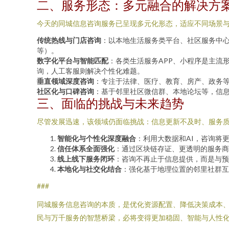
二、服务形态：多元融合的解决方
今天的同城信息咨询服务已呈现多元化形态，适应不同场景
传统热线与门店咨询
：以本地生活服务类平台、社区服务中
等）。
数字化平台与智能匹配
：各类生活服务APP、小程序是主流
询，人工客服则解决个性化难题。
垂直领域深度咨询
：专注于法律、医疗、教育、房产、政务
社区化与口碑咨询
：基于邻里社区微信群、本地论坛等，信
三、面临的挑战与未来趋势
尽管发展迅速，该领域仍面临挑战：信息更新不及时、服务
智能化与个性化深度融合
：利用大数据和AI，咨询将更
信任体系全面强化
：通过区块链存证、更透明的服务商
线上线下服务闭环
：咨询不再止于信息提供，而是与预
本地化与社交化结合
：强化基于地理位置的邻里社群互
###
同城服务信息咨询的本质，是优化资源配置、降低决策成本
民与万千服务的智慧桥梁，必将变得更加稳固、智能与人性