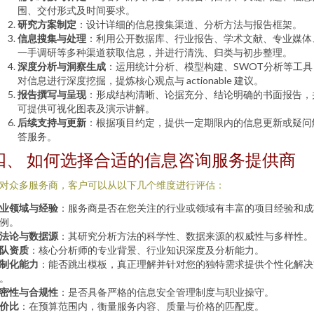
围、交付形式及时间要求。
研究方案制定
：设计详细的信息搜集渠道、分析方法与报告框架。
信息搜集与处理
：利用公开数据库、行业报告、学术文献、专业媒体
一手调研等多种渠道获取信息，并进行清洗、归类与初步整理。
深度分析与洞察生成
：运用统计分析、模型构建、SWOT分析等工具
对信息进行深度挖掘，提炼核心观点与 actionable 建议。
报告撰写与呈现
：形成结构清晰、论据充分、结论明确的书面报告，
可提供可视化图表及演示讲解。
后续支持与更新
：根据项目约定，提供一定期限内的信息更新或疑问
答服务。
四、 如何选择合适的信息咨询服务提供商
对众多服务商，客户可以从以下几个维度进行评估：
业领域与经验
：服务商是否在您关注的行业或领域有丰富的项目经验和成
例。
法论与数据源
：其研究分析方法的科学性、数据来源的权威性与多样性。
队资质
：核心分析师的专业背景、行业知识深度及分析能力。
制化能力
：能否跳出模板，真正理解并针对您的独特需求提供个性化解决
。
密性与合规性
：是否具备严格的信息安全管理制度与职业操守。
价比
：在预算范围内，衡量服务内容、质量与价格的匹配度。