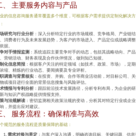
二、 主要服务内容与产品
业的信息咨询服务通常覆盖多个维度，可根据客户需求提供定制化解决方
：
场研究与行业分析
：深入分析特定行业的市场规模、竞争格局、产业链结
、消费者行为及未来发展趋势，为客户的市场进入、产品定位或战略调整
依据。
争对手情报监测
：系统追踪主要竞争对手的动态，包括其战略动向、产品
、营销活动、财务表现及合作伙伴情况，做到知己知彼。
制化信息简报
：根据客户关注的特定领域（如技术、政策、市场），定期
浓缩、精炼的行业动态、要闻摘要及专业评析。
职调查与背景核实
：在投资、并购、合作等商业活动前，对目标公司、关
物或项目进行全面的背景信息搜集与风险评估。
术情报与专利分析
：跟踪前沿技术发展路径，分析专利布局，为企业的研
新与知识产权战略提供情报支持。
策与法规解读
：密切监测相关政策法规的变动，分析其对特定行业或企业
响，并提出应对建议。
三、 服务流程：确保精准与高效
个规范的服务流程是质量保障的基础：
需求对接与界定
：与客户深入沟通，明确咨询目标、关键问题、信息