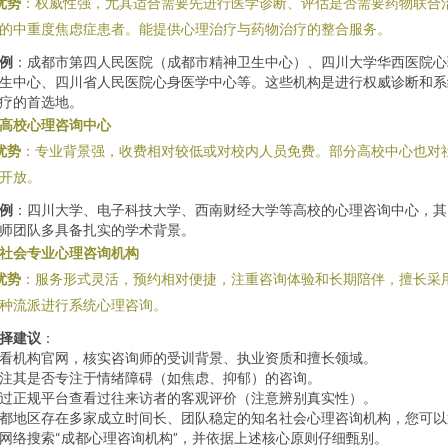
优势
：权威性强，尤其适合需要先进行医学诊断、评估是否需要药物联合
的中重度焦虑症患者。能提供心理治疗与药物治疗的整合服务。
例
：成都市第四人民医院（成都市精神卫生中心）、四川大学华西医院心
生中心、四川省人民医院心身医学中心等。这些机构是进行权威诊断和系
疗的首选地。
. 高校心理咨询中心
优势
：专业背景强，收费相对较低或对校内人员免费。部分高校中心也对
开放。
例
：四川大学、电子科技大学、西南财经大学等高校的心理咨询中心，其
师团队多具备扎实的学术背景。
. 社会专业心理咨询机构
优势
：服务形式灵活，预约相对便捷，注重咨询体验和长期陪伴，擅长采
种流派进行系统心理咨询。
择建议
：
看机构官网，核实咨询师的受训背景、执业资质和擅长领域。
注其是否专注于情绪障碍（如焦虑、抑郁）的咨询。
过正规平台查看过往来访者的客观评价（注意辨别真实性）。
都地区存在多家成立时间长、团队稳定的知名社会心理咨询机构，您可以
网络搜索“成都心理咨询机构”，并依据上述核心原则仔细甄别。