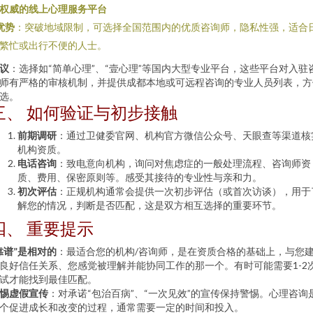
. 权威的线上心理服务平台
优势
：突破地域限制，可选择全国范围内的优质咨询师，隐私性强，适合
繁忙或出行不便的人士。
议
：选择如“简单心理”、“壹心理”等国内大型专业平台，这些平台对入驻
师有严格的审核机制，并提供成都本地或可远程咨询的专业人员列表，方
选。
三、 如何验证与初步接触
前期调研
：通过卫健委官网、机构官方微信公众号、天眼查等渠道核
机构资质。
电话咨询
：致电意向机构，询问对焦虑症的一般处理流程、咨询师资
质、费用、保密原则等。感受其接待的专业性与亲和力。
初次评估
：正规机构通常会提供一次初步评估（或首次访谈），用于
解您的情况，判断是否匹配，这是双方相互选择的重要环节。
四、 重要提示
靠谱”是相对的
：最适合您的机构/咨询师，是在资质合格的基础上，与您
良好信任关系、您感觉被理解并能协同工作的那一个。有时可能需要1-2
试才能找到最佳匹配。
惕虚假宣传
：对承诺“包治百病”、“一次见效”的宣传保持警惕。心理咨询
个促进成长和改变的过程，通常需要一定的时间和投入。